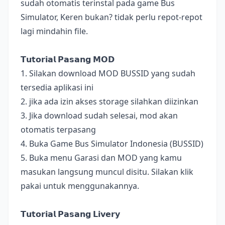
sudah otomatis terinstal pada game Bus
Simulator, Keren bukan? tidak perlu repot-repot
lagi mindahin file.
𝗧𝘂𝘁𝗼𝗿𝗶𝗮𝗹 𝗣𝗮𝘀𝗮𝗻𝗴 𝗠𝗢𝗗
1. Silakan download MOD BUSSID yang sudah
tersedia aplikasi ini
2. jika ada izin akses storage silahkan diizinkan
3. Jika download sudah selesai, mod akan
otomatis terpasang
4. Buka Game Bus Simulator Indonesia (BUSSID)
5. Buka menu Garasi dan MOD yang kamu
masukan langsung muncul disitu. Silakan klik
pakai untuk menggunakannya.
𝗧𝘂𝘁𝗼𝗿𝗶𝗮𝗹 𝗣𝗮𝘀𝗮𝗻𝗴 𝗟𝗶𝘃𝗲𝗿𝘆