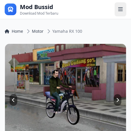
Mod Bussid
Download Mod Terbaru
Home
Motor
Yamaha RX 100