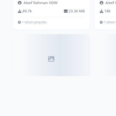
Aleef Rahman HDW
Aleef
89.7k
23.36 MB
18k
1 tahun yang lalu
1 tahun 
Bus
Bus
Nusantara Gemilang Single
Old Pat
Glass
Rindr
Unknown
3.7k
4.9k
34.94 MB