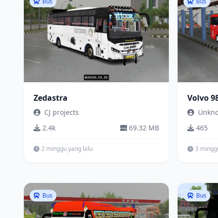
Bus
Bus
Zedastra
Volvo 9
CJ projects
Unkn
2.4k
69.32 MB
465
2 minggu yang lalu
3 minggu
Bus
Bus