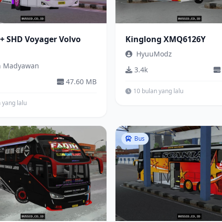
3+ SHD Voyager Volvo
Kinglong XMQ6126Y
HyuuModz
h Madyawan
3.4k
47.60 MB
10 bulan yang lalu
 yang lalu
Bus