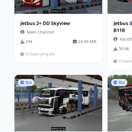
Jetbus 2+ DD Skyview
Jetbus 
B11R
MAH Channel
Farid
24k
24.46 MB
50.4k
10 bulan yang lalu
10 bulan
Bus
Bus