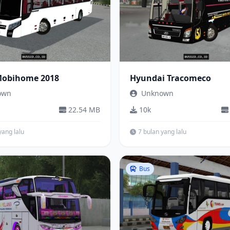
Mobihome 2018
Hyundai Tracomeco
own
Unknown
22.54 MB
10k
yang lalu
7 bulan yang lalu
Bus