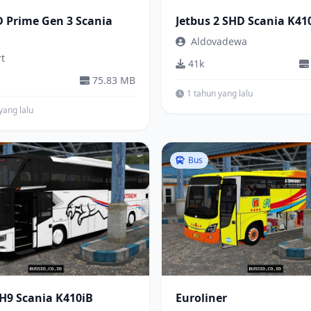
 Prime Gen 3 Scania
Jetbus 2 SHD Scania K41
Aldovadewa
t
41k
75.83 MB
1 tahun yang lalu
yang lalu
Bus
H9 Scania K410iB
Euroliner