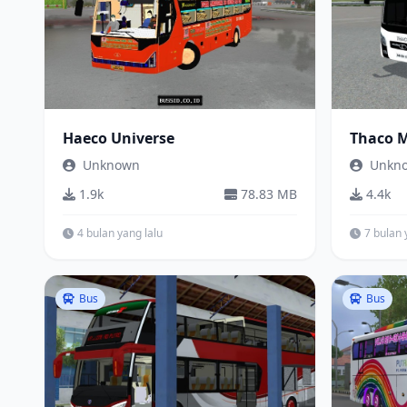
Haeco Universe
Thaco 
Unknown
Unkn
1.9k
78.83 MB
4.4k
4 bulan yang lalu
7 bulan 
Bus
Bus