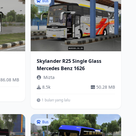
Bus
Skylander R25 Single Glass
Mercedes Benz 1626
Mizta
86.08 MB
8.5k
50.28 MB
1 bulan yang lalu
Bus