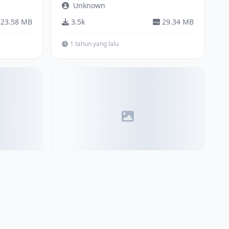
Unknown
23.58 MB
3.5k
29.34 MB
1 tahun yang lalu
Bus
All New Tourista
ZTOM
31.81 MB
12.3k
5.14 MB