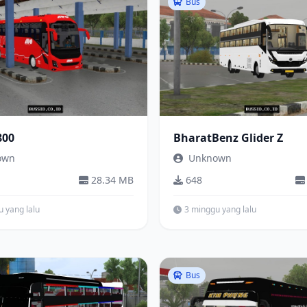
Bus
800
BharatBenz Glider Z
own
Unknown
28.34 MB
648
 yang lalu
3 minggu yang lalu
Bus