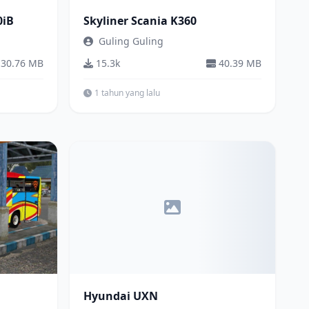
0iB
Skyliner Scania K360
Guling Guling
30.76 MB
15.3k
40.39 MB
1 tahun yang lalu
Bus
Hyundai UXN