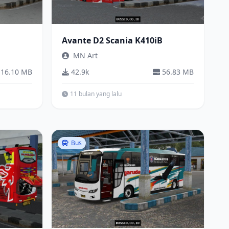
Avante D2 Scania K410iB
MN Art
16.10 MB
42.9k
56.83 MB
11 bulan yang lalu
Bus