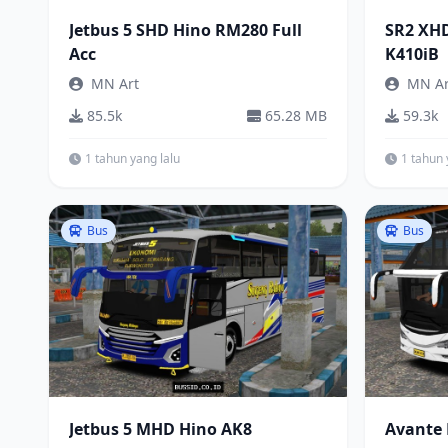
Jetbus 5 SHD Hino RM280 Full
SR2 XHD
Acc
K410iB
MN Art
MN Ar
85.5k
65.28 MB
59.3k
1 tahun yang lalu
1 tahun 
Bus
Bus
Jetbus 5 MHD Hino AK8
Avante 