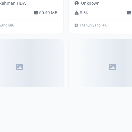
 Rahman HDW
Unknown
60.40 MB
8.3k
yang lalu
1 tahun yang lalu
Bus
riot
Jetbus 2 Setra Bumel
ay
Rindray
25.83 MB
11.7k