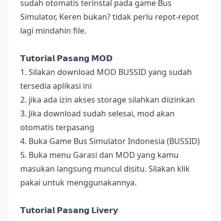
sudah otomatis terinstal pada game Bus
Simulator, Keren bukan? tidak perlu repot-repot
lagi mindahin file.
𝗧𝘂𝘁𝗼𝗿𝗶𝗮𝗹 𝗣𝗮𝘀𝗮𝗻𝗴 𝗠𝗢𝗗
1. Silakan download MOD BUSSID yang sudah
tersedia aplikasi ini
2. jika ada izin akses storage silahkan diizinkan
3. Jika download sudah selesai, mod akan
otomatis terpasang
4. Buka Game Bus Simulator Indonesia (BUSSID)
5. Buka menu Garasi dan MOD yang kamu
masukan langsung muncul disitu. Silakan klik
pakai untuk menggunakannya.
𝗧𝘂𝘁𝗼𝗿𝗶𝗮𝗹 𝗣𝗮𝘀𝗮𝗻𝗴 𝗟𝗶𝘃𝗲𝗿𝘆