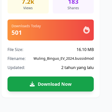
7.2k
183
Views
Shares
Downloads Today
501
File Size:
16.10 MB
Filename:
Wuling_Binguo_EV_2024.bussidmod
Updated:
2 tahun yang lalu
Download Now