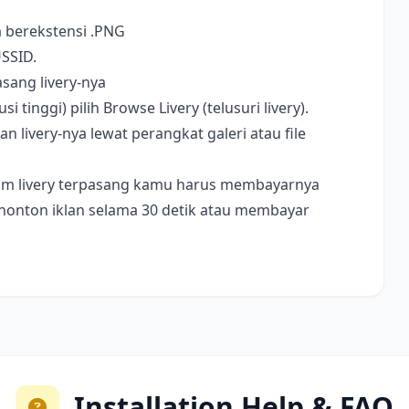
a berekstensi .PNG
USSID.
sang livery-nya
i tinggi) pilih Browse Livery (telusuri livery).
livery-nya lewat perangkat galeri atau file
ebelum livery terpasang kamu harus membayarnya
nonton iklan selama 30 detik atau membayar
Installation Help & FAQ