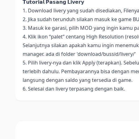
𝗧𝘂𝘁𝗼𝗿𝗶𝗮𝗹 𝗣𝗮𝘀𝗮𝗻𝗴 𝗟𝗶𝘃𝗲𝗿𝘆
1. Download livery yang sudah disediakan, Fileny
2. Jika sudah terunduh silakan masuk ke game B
3. Masuk ke garasi, pilih MOD yang ingin kamu pa
4. Klik ikon “palet” centang High Resolution (resolus
Selanjutnya silakan apakah kamu ingin menemukan 
manager. ada di folder 'download/bussid/livery/'
5. Pilih livery-nya dan klik Apply (terapkan). S
terlebih dahulu. Pembayarannya bisa dengan me
langsung dengan saldo yang tersedia di game.
6. Selesai dan livery terpasang dengan baik.