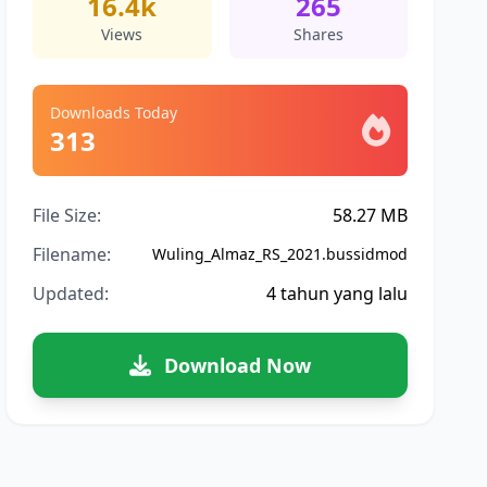
16.4k
265
Views
Shares
Downloads Today
313
File Size:
58.27 MB
Filename:
Wuling_Almaz_RS_2021.bussidmod
Updated:
4 tahun yang lalu
Download Now