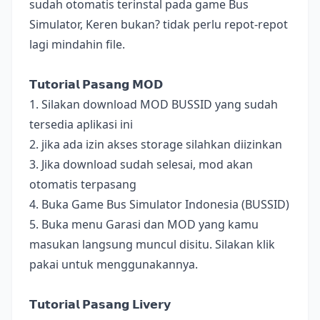
sudah otomatis terinstal pada game Bus
Simulator, Keren bukan? tidak perlu repot-repot
lagi mindahin file.
𝗧𝘂𝘁𝗼𝗿𝗶𝗮𝗹 𝗣𝗮𝘀𝗮𝗻𝗴 𝗠𝗢𝗗
1. Silakan download MOD BUSSID yang sudah
tersedia aplikasi ini
2. jika ada izin akses storage silahkan diizinkan
3. Jika download sudah selesai, mod akan
otomatis terpasang
4. Buka Game Bus Simulator Indonesia (BUSSID)
5. Buka menu Garasi dan MOD yang kamu
masukan langsung muncul disitu. Silakan klik
pakai untuk menggunakannya.
𝗧𝘂𝘁𝗼𝗿𝗶𝗮𝗹 𝗣𝗮𝘀𝗮𝗻𝗴 𝗟𝗶𝘃𝗲𝗿𝘆