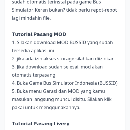
sudah otomatis terinstal pada game Bus
Simulator, Keren bukan? tidak perlu repot-repot
lagi mindahin file.
𝗧𝘂𝘁𝗼𝗿𝗶𝗮𝗹 𝗣𝗮𝘀𝗮𝗻𝗴 𝗠𝗢𝗗
1. Silakan download MOD BUSSID yang sudah
tersedia aplikasi ini
2. jika ada izin akses storage silahkan diizinkan
3. Jika download sudah selesai, mod akan
otomatis terpasang
4. Buka Game Bus Simulator Indonesia (BUSSID)
5. Buka menu Garasi dan MOD yang kamu
masukan langsung muncul disitu. Silakan klik
pakai untuk menggunakannya.
𝗧𝘂𝘁𝗼𝗿𝗶𝗮𝗹 𝗣𝗮𝘀𝗮𝗻𝗴 𝗟𝗶𝘃𝗲𝗿𝘆