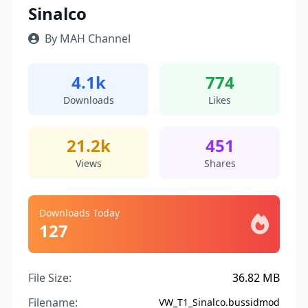
Sinalco
By MAH Channel
4.1k
774
Downloads
Likes
21.2k
451
Views
Shares
Downloads Today
127
File Size:
36.82 MB
Filename:
VW_T1_Sinalco.bussidmod