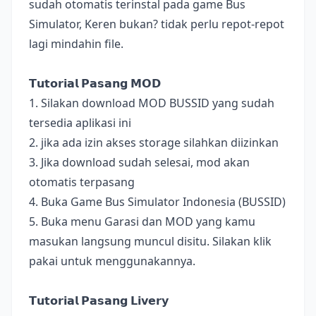
sudah otomatis terinstal pada game Bus
Simulator, Keren bukan? tidak perlu repot-repot
lagi mindahin file.
𝗧𝘂𝘁𝗼𝗿𝗶𝗮𝗹 𝗣𝗮𝘀𝗮𝗻𝗴 𝗠𝗢𝗗
1. Silakan download MOD BUSSID yang sudah
tersedia aplikasi ini
2. jika ada izin akses storage silahkan diizinkan
3. Jika download sudah selesai, mod akan
otomatis terpasang
4. Buka Game Bus Simulator Indonesia (BUSSID)
5. Buka menu Garasi dan MOD yang kamu
masukan langsung muncul disitu. Silakan klik
pakai untuk menggunakannya.
𝗧𝘂𝘁𝗼𝗿𝗶𝗮𝗹 𝗣𝗮𝘀𝗮𝗻𝗴 𝗟𝗶𝘃𝗲𝗿𝘆