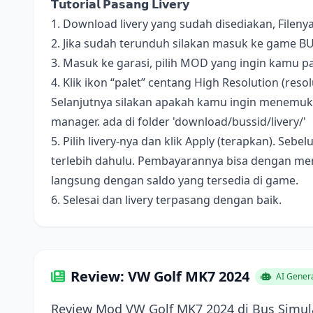
𝗧𝘂𝘁𝗼𝗿𝗶𝗮𝗹 𝗣𝗮𝘀𝗮𝗻𝗴 𝗟𝗶𝘃𝗲𝗿𝘆
1. Download livery yang sudah disediakan, Fileny
2. Jika sudah terunduh silakan masuk ke game B
3. Masuk ke garasi, pilih MOD yang ingin kamu pa
4. Klik ikon “palet” centang High Resolution (resolus
Selanjutnya silakan apakah kamu ingin menemukan 
manager. ada di folder 'download/bussid/livery/'
5. Pilih livery-nya dan klik Apply (terapkan). S
terlebih dahulu. Pembayarannya bisa dengan me
langsung dengan saldo yang tersedia di game.
6. Selesai dan livery terpasang dengan baik.
Review: VW Golf MK7 2024
AI Gener
Review Mod VW Golf MK7 2024 di Bus Simula