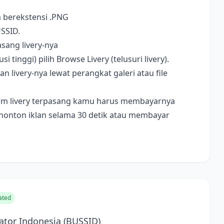
a berekstensi .PNG
USSID.
sang livery-nya
i tinggi) pilih Browse Livery (telusuri livery).
livery-nya lewat perangkat galeri atau file
ebelum livery terpasang kamu harus membayarnya
nonton iklan selama 30 detik atau membayar
ated
tor Indonesia (BUSSID)