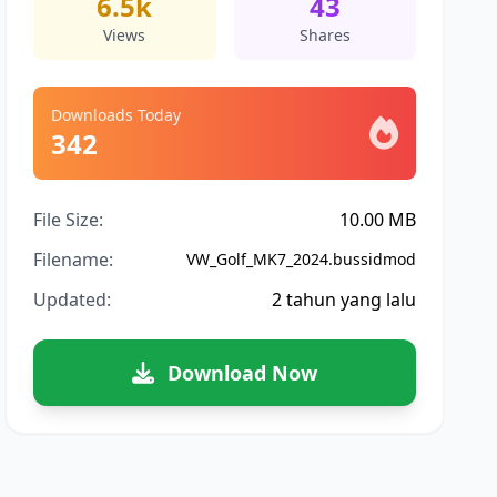
6.5k
43
Views
Shares
Downloads Today
342
File Size:
10.00 MB
Filename:
VW_Golf_MK7_2024.bussidmod
Updated:
2 tahun yang lalu
Download Now