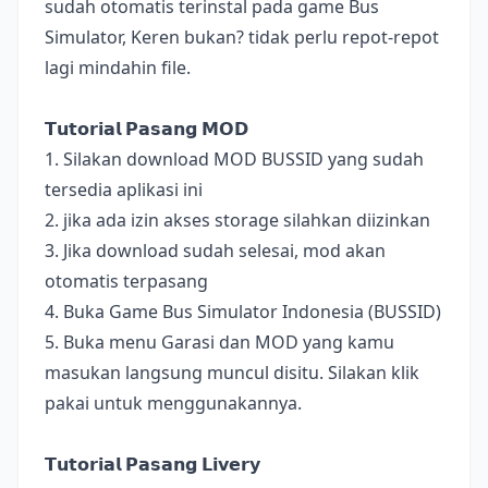
sudah otomatis terinstal pada game Bus
Simulator, Keren bukan? tidak perlu repot-repot
lagi mindahin file.
𝗧𝘂𝘁𝗼𝗿𝗶𝗮𝗹 𝗣𝗮𝘀𝗮𝗻𝗴 𝗠𝗢𝗗
1. Silakan download MOD BUSSID yang sudah
tersedia aplikasi ini
2. jika ada izin akses storage silahkan diizinkan
3. Jika download sudah selesai, mod akan
otomatis terpasang
4. Buka Game Bus Simulator Indonesia (BUSSID)
5. Buka menu Garasi dan MOD yang kamu
masukan langsung muncul disitu. Silakan klik
pakai untuk menggunakannya.
𝗧𝘂𝘁𝗼𝗿𝗶𝗮𝗹 𝗣𝗮𝘀𝗮𝗻𝗴 𝗟𝗶𝘃𝗲𝗿𝘆