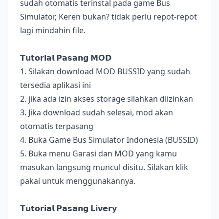
sudah otomatis terinstal pada game Bus
Simulator, Keren bukan? tidak perlu repot-repot
lagi mindahin file.
𝗧𝘂𝘁𝗼𝗿𝗶𝗮𝗹 𝗣𝗮𝘀𝗮𝗻𝗴 𝗠𝗢𝗗
1. Silakan download MOD BUSSID yang sudah
tersedia aplikasi ini
2. jika ada izin akses storage silahkan diizinkan
3. Jika download sudah selesai, mod akan
otomatis terpasang
4. Buka Game Bus Simulator Indonesia (BUSSID)
5. Buka menu Garasi dan MOD yang kamu
masukan langsung muncul disitu. Silakan klik
pakai untuk menggunakannya.
𝗧𝘂𝘁𝗼𝗿𝗶𝗮𝗹 𝗣𝗮𝘀𝗮𝗻𝗴 𝗟𝗶𝘃𝗲𝗿𝘆