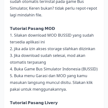
sudah otomatis terinstal pada game Bus
Simulator, Keren bukan? tidak perlu repot-repot
lagi mindahin file.
𝗧𝘂𝘁𝗼𝗿𝗶𝗮𝗹 𝗣𝗮𝘀𝗮𝗻𝗴 𝗠𝗢𝗗
1. Silakan download MOD BUSSID yang sudah
tersedia aplikasi ini
2. jika ada izin akses storage silahkan diizinkan
3. Jika download sudah selesai, mod akan
otomatis terpasang
4. Buka Game Bus Simulator Indonesia (BUSSID)
5. Buka menu Garasi dan MOD yang kamu
masukan langsung muncul disitu. Silakan klik
pakai untuk menggunakannya.
𝗧𝘂𝘁𝗼𝗿𝗶𝗮𝗹 𝗣𝗮𝘀𝗮𝗻𝗴 𝗟𝗶𝘃𝗲𝗿𝘆