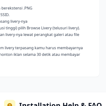
a berekstensi .PNG
USSID.
sang livery-nya
i tinggi) pilih Browse Livery (telusuri livery).
livery-nya lewat perangkat galeri atau file
ebelum livery terpasang kamu harus membayarnya
nonton iklan selama 30 detik atau membayar
Installation Help & FAQ