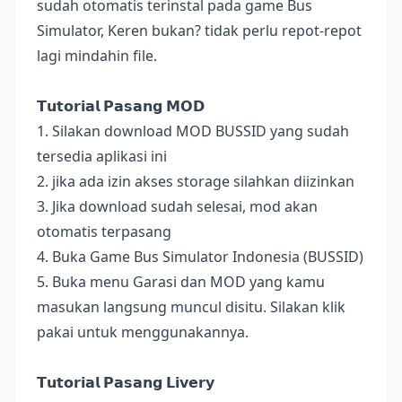
sudah otomatis terinstal pada game Bus
Simulator, Keren bukan? tidak perlu repot-repot
lagi mindahin file.
𝗧𝘂𝘁𝗼𝗿𝗶𝗮𝗹 𝗣𝗮𝘀𝗮𝗻𝗴 𝗠𝗢𝗗
1. Silakan download MOD BUSSID yang sudah
tersedia aplikasi ini
2. jika ada izin akses storage silahkan diizinkan
3. Jika download sudah selesai, mod akan
otomatis terpasang
4. Buka Game Bus Simulator Indonesia (BUSSID)
5. Buka menu Garasi dan MOD yang kamu
masukan langsung muncul disitu. Silakan klik
pakai untuk menggunakannya.
𝗧𝘂𝘁𝗼𝗿𝗶𝗮𝗹 𝗣𝗮𝘀𝗮𝗻𝗴 𝗟𝗶𝘃𝗲𝗿𝘆