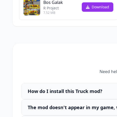
Bos Galak
Download
R Project
7.52 MB
Need hel
How do I install this Truck mod?
The mod doesn't appear in my game, 