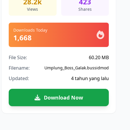
28.2k
423
Views
Shares
Downloads Today
1,668
File Size:
60.20 MB
Filename:
Umplung_Boss_Galak.bussidmod
Updated:
4 tahun yang lalu
Download Now