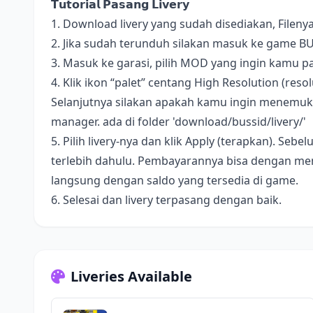
𝗧𝘂𝘁𝗼𝗿𝗶𝗮𝗹 𝗣𝗮𝘀𝗮𝗻𝗴 𝗟𝗶𝘃𝗲𝗿𝘆
1. Download livery yang sudah disediakan, Fileny
2. Jika sudah terunduh silakan masuk ke game B
3. Masuk ke garasi, pilih MOD yang ingin kamu pa
4. Klik ikon “palet” centang High Resolution (resolus
Selanjutnya silakan apakah kamu ingin menemukan 
manager. ada di folder 'download/bussid/livery/'
5. Pilih livery-nya dan klik Apply (terapkan). S
terlebih dahulu. Pembayarannya bisa dengan me
langsung dengan saldo yang tersedia di game.
6. Selesai dan livery terpasang dengan baik.
Liveries Available