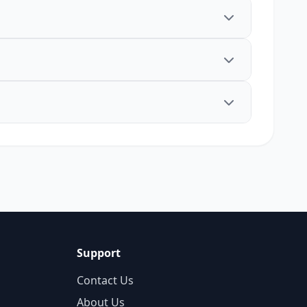
Support
Contact Us
About Us