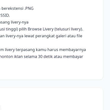
a berekstensi .PNG
USSID.
sang livery-nya
i tinggi) pilih Browse Livery (telusuri livery).
livery-nya lewat perangkat galeri atau file
ebelum livery terpasang kamu harus membayarnya
nonton iklan selama 30 detik atau membayar