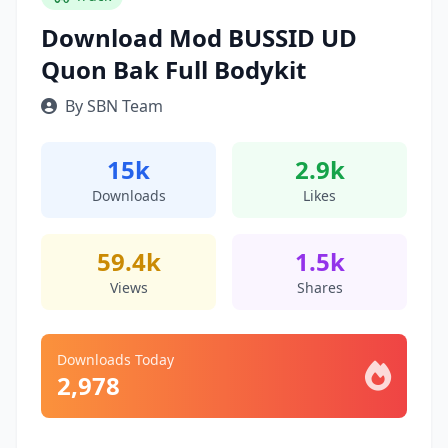
Download Mod BUSSID UD
Quon Bak Full Bodykit
By SBN Team
15k
2.9k
Downloads
Likes
59.4k
1.5k
Views
Shares
Downloads Today
2,978