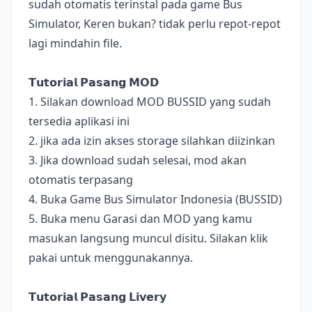
sudah otomatis terinstal pada game Bus
Simulator, Keren bukan? tidak perlu repot-repot
lagi mindahin file.
𝗧𝘂𝘁𝗼𝗿𝗶𝗮𝗹 𝗣𝗮𝘀𝗮𝗻𝗴 𝗠𝗢𝗗
1. Silakan download MOD BUSSID yang sudah
tersedia aplikasi ini
2. jika ada izin akses storage silahkan diizinkan
3. Jika download sudah selesai, mod akan
otomatis terpasang
4. Buka Game Bus Simulator Indonesia (BUSSID)
5. Buka menu Garasi dan MOD yang kamu
masukan langsung muncul disitu. Silakan klik
pakai untuk menggunakannya.
𝗧𝘂𝘁𝗼𝗿𝗶𝗮𝗹 𝗣𝗮𝘀𝗮𝗻𝗴 𝗟𝗶𝘃𝗲𝗿𝘆