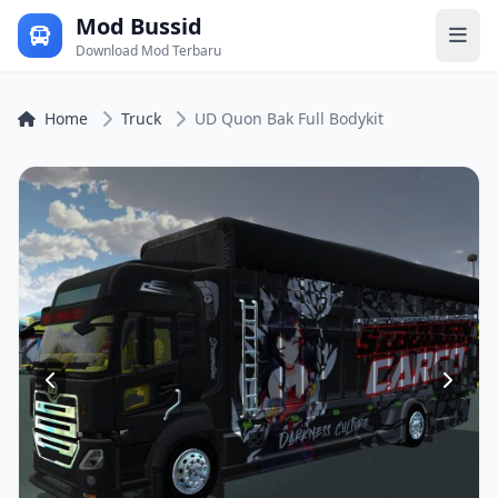
Mod Bussid
Download Mod Terbaru
Home
Truck
UD Quon Bak Full Bodykit