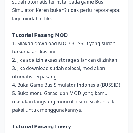
sudah otomatis terinstal pada game Bus
Simulator, Keren bukan? tidak perlu repot-repot
lagi mindahin file.
𝗧𝘂𝘁𝗼𝗿𝗶𝗮𝗹 𝗣𝗮𝘀𝗮𝗻𝗴 𝗠𝗢𝗗
1. Silakan download MOD BUSSID yang sudah
tersedia aplikasi ini
2. jika ada izin akses storage silahkan diizinkan
3. Jika download sudah selesai, mod akan
otomatis terpasang
4. Buka Game Bus Simulator Indonesia (BUSSID)
5. Buka menu Garasi dan MOD yang kamu
masukan langsung muncul disitu. Silakan klik
pakai untuk menggunakannya.
𝗧𝘂𝘁𝗼𝗿𝗶𝗮𝗹 𝗣𝗮𝘀𝗮𝗻𝗴 𝗟𝗶𝘃𝗲𝗿𝘆