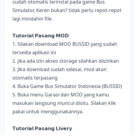
sudah otomatis terinstal pada game Bus
Simulator, Keren bukan? tidak perlu repot-repot
lagi mindahin file.
𝗧𝘂𝘁𝗼𝗿𝗶𝗮𝗹 𝗣𝗮𝘀𝗮𝗻𝗴 𝗠𝗢𝗗
1. Silakan download MOD BUSSID yang sudah
tersedia aplikasi ini
2. jika ada izin akses storage silahkan diizinkan
3. Jika download sudah selesai, mod akan
otomatis terpasang
4. Buka Game Bus Simulator Indonesia (BUSSID)
5. Buka menu Garasi dan MOD yang kamu
masukan langsung muncul disitu. Silakan klik
pakai untuk menggunakannya.
𝗧𝘂𝘁𝗼𝗿𝗶𝗮𝗹 𝗣𝗮𝘀𝗮𝗻𝗴 𝗟𝗶𝘃𝗲𝗿𝘆