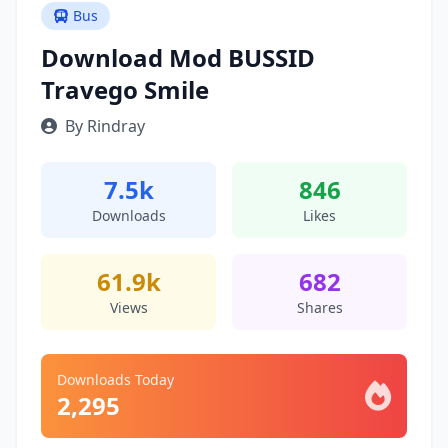
Bus
Download Mod BUSSID
Travego Smile
By Rindray
7.5k
846
Downloads
Likes
61.9k
682
Views
Shares
Downloads Today
2,295