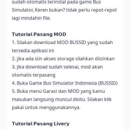
sudah otomatis terinstal pada game Bus
Simulator, Keren bukan? tidak perlu repot-repot
lagi mindahin file.
𝗧𝘂𝘁𝗼𝗿𝗶𝗮𝗹 𝗣𝗮𝘀𝗮𝗻𝗴 𝗠𝗢𝗗
1. Silakan download MOD BUSSID yang sudah
tersedia aplikasi ini
2. jika ada izin akses storage silahkan diizinkan
3. Jika download sudah selesai, mod akan
otomatis terpasang
4. Buka Game Bus Simulator Indonesia (BUSSID)
5. Buka menu Garasi dan MOD yang kamu
masukan langsung muncul disitu. Silakan klik
pakai untuk menggunakannya.
𝗧𝘂𝘁𝗼𝗿𝗶𝗮𝗹 𝗣𝗮𝘀𝗮𝗻𝗴 𝗟𝗶𝘃𝗲𝗿𝘆