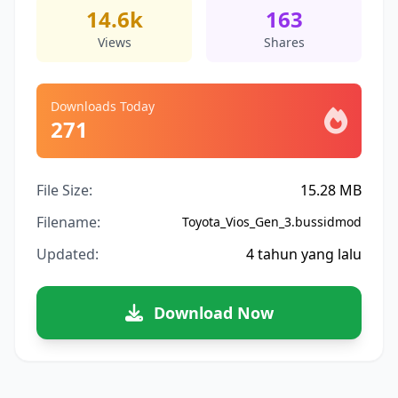
14.6k
163
Views
Shares
Downloads Today
271
File Size:
15.28 MB
Filename:
Toyota_Vios_Gen_3.bussidmod
Updated:
4 tahun yang lalu
Download Now