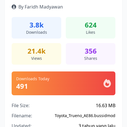
By Faridh Madyawan
3.8k
624
Downloads
Likes
21.4k
356
Views
Shares
Downloads Today
491
File Size:
16.63 MB
Filename:
Toyota_Trueno_AE86.bussidmod
Updated:
3 tahun yang lalu