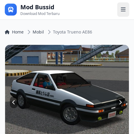
Mod Bussid
Download Mod Terbaru
Home
Mobil
Toyota Trueno AE86