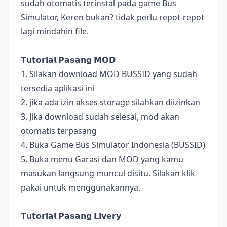
sudah otomatis terinstal pada game Bus
Simulator, Keren bukan? tidak perlu repot-repot
lagi mindahin file.
𝗧𝘂𝘁𝗼𝗿𝗶𝗮𝗹 𝗣𝗮𝘀𝗮𝗻𝗴 𝗠𝗢𝗗
1. Silakan download MOD BUSSID yang sudah
tersedia aplikasi ini
2. jika ada izin akses storage silahkan diizinkan
3. Jika download sudah selesai, mod akan
otomatis terpasang
4. Buka Game Bus Simulator Indonesia (BUSSID)
5. Buka menu Garasi dan MOD yang kamu
masukan langsung muncul disitu. Silakan klik
pakai untuk menggunakannya.
𝗧𝘂𝘁𝗼𝗿𝗶𝗮𝗹 𝗣𝗮𝘀𝗮𝗻𝗴 𝗟𝗶𝘃𝗲𝗿𝘆