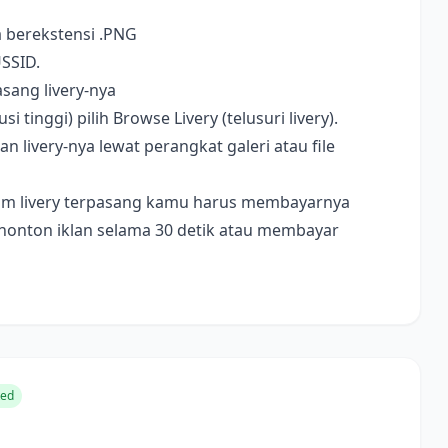
a berekstensi .PNG
USSID.
sang livery-nya
i tinggi) pilih Browse Livery (telusuri livery).
livery-nya lewat perangkat galeri atau file
ebelum livery terpasang kamu harus membayarnya
nonton iklan selama 30 detik atau membayar
ted