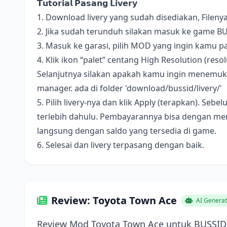
𝗧𝘂𝘁𝗼𝗿𝗶𝗮𝗹 𝗣𝗮𝘀𝗮𝗻𝗴 𝗟𝗶𝘃𝗲𝗿𝘆
1. Download livery yang sudah disediakan, Fileny
2. Jika sudah terunduh silakan masuk ke game B
3. Masuk ke garasi, pilih MOD yang ingin kamu pa
4. Klik ikon “palet” centang High Resolution (resolus
Selanjutnya silakan apakah kamu ingin menemukan 
manager. ada di folder 'download/bussid/livery/'
5. Pilih livery-nya dan klik Apply (terapkan). S
terlebih dahulu. Pembayarannya bisa dengan me
langsung dengan saldo yang tersedia di game.
6. Selesai dan livery terpasang dengan baik.
Review: Toyota Town Ace
AI Genera
Review Mod Toyota Town Ace untuk BUSSID