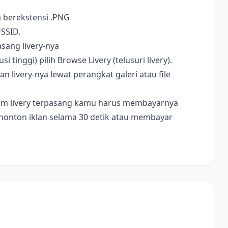
a berekstensi .PNG
USSID.
sang livery-nya
i tinggi) pilih Browse Livery (telusuri livery).
livery-nya lewat perangkat galeri atau file
ebelum livery terpasang kamu harus membayarnya
nonton iklan selama 30 detik atau membayar