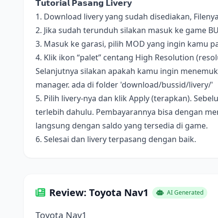
𝗧𝘂𝘁𝗼𝗿𝗶𝗮𝗹 𝗣𝗮𝘀𝗮𝗻𝗴 𝗟𝗶𝘃𝗲𝗿𝘆
1. Download livery yang sudah disediakan, Fileny
2. Jika sudah terunduh silakan masuk ke game B
3. Masuk ke garasi, pilih MOD yang ingin kamu pa
4. Klik ikon “palet” centang High Resolution (resolus
Selanjutnya silakan apakah kamu ingin menemukan 
manager. ada di folder 'download/bussid/livery/'
5. Pilih livery-nya dan klik Apply (terapkan). S
terlebih dahulu. Pembayarannya bisa dengan me
langsung dengan saldo yang tersedia di game.
6. Selesai dan livery terpasang dengan baik.
Review: Toyota Nav1
AI Generated
Toyota Nav1