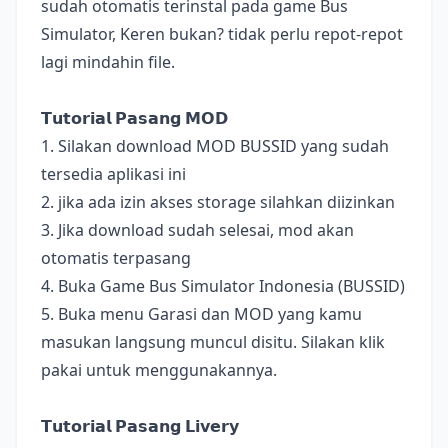
sudah otomatis terinstal pada game Bus
Simulator, Keren bukan? tidak perlu repot-repot
lagi mindahin file.
𝗧𝘂𝘁𝗼𝗿𝗶𝗮𝗹 𝗣𝗮𝘀𝗮𝗻𝗴 𝗠𝗢𝗗
1. Silakan download MOD BUSSID yang sudah
tersedia aplikasi ini
2. jika ada izin akses storage silahkan diizinkan
3. Jika download sudah selesai, mod akan
otomatis terpasang
4. Buka Game Bus Simulator Indonesia (BUSSID)
5. Buka menu Garasi dan MOD yang kamu
masukan langsung muncul disitu. Silakan klik
pakai untuk menggunakannya.
𝗧𝘂𝘁𝗼𝗿𝗶𝗮𝗹 𝗣𝗮𝘀𝗮𝗻𝗴 𝗟𝗶𝘃𝗲𝗿𝘆