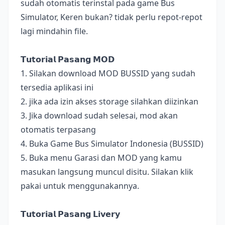
sudah otomatis terinstal pada game Bus
Simulator, Keren bukan? tidak perlu repot-repot
lagi mindahin file.
𝗧𝘂𝘁𝗼𝗿𝗶𝗮𝗹 𝗣𝗮𝘀𝗮𝗻𝗴 𝗠𝗢𝗗
1. Silakan download MOD BUSSID yang sudah
tersedia aplikasi ini
2. jika ada izin akses storage silahkan diizinkan
3. Jika download sudah selesai, mod akan
otomatis terpasang
4. Buka Game Bus Simulator Indonesia (BUSSID)
5. Buka menu Garasi dan MOD yang kamu
masukan langsung muncul disitu. Silakan klik
pakai untuk menggunakannya.
𝗧𝘂𝘁𝗼𝗿𝗶𝗮𝗹 𝗣𝗮𝘀𝗮𝗻𝗴 𝗟𝗶𝘃𝗲𝗿𝘆