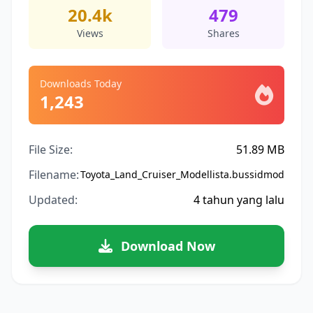
20.4k
479
Views
Shares
Downloads Today
1,243
File Size:
51.89 MB
Filename:
Toyota_Land_Cruiser_Modellista.bussidmod
Updated:
4 tahun yang lalu
Download Now