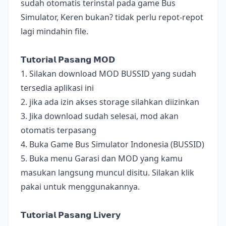
sudah otomatis terinstal pada game Bus
Simulator, Keren bukan? tidak perlu repot-repot
lagi mindahin file.
𝗧𝘂𝘁𝗼𝗿𝗶𝗮𝗹 𝗣𝗮𝘀𝗮𝗻𝗴 𝗠𝗢𝗗
1. Silakan download MOD BUSSID yang sudah
tersedia aplikasi ini
2. jika ada izin akses storage silahkan diizinkan
3. Jika download sudah selesai, mod akan
otomatis terpasang
4. Buka Game Bus Simulator Indonesia (BUSSID)
5. Buka menu Garasi dan MOD yang kamu
masukan langsung muncul disitu. Silakan klik
pakai untuk menggunakannya.
𝗧𝘂𝘁𝗼𝗿𝗶𝗮𝗹 𝗣𝗮𝘀𝗮𝗻𝗴 𝗟𝗶𝘃𝗲𝗿𝘆