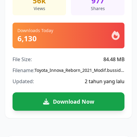
56k
977
Views
Shares
Downloads Today
6,130
File Size:
84.48 MB
Filename:
Toyota_Innova_Reborn_2021_Modif.bussidmod
Updated:
2 tahun yang lalu
Download Now