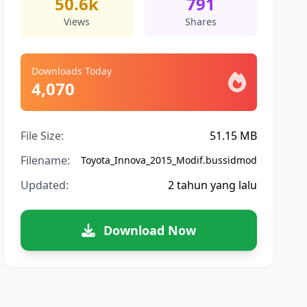
50.6k
791
Views
Shares
Downloads Today
4,070
File Size:
51.15 MB
Filename:
Toyota_Innova_2015_Modif.bussidmod
Updated:
2 tahun yang lalu
Download Now