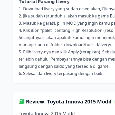
𝗧𝘂𝘁𝗼𝗿𝗶𝗮𝗹 𝗣𝗮𝘀𝗮𝗻𝗴 𝗟𝗶𝘃𝗲𝗿𝘆
1. Download livery yang sudah disediakan, Fileny
2. Jika sudah terunduh silakan masuk ke game B
3. Masuk ke garasi, pilih MOD yang ingin kamu pa
4. Klik ikon “palet” centang High Resolution (resolus
Selanjutnya silakan apakah kamu ingin menemukan 
manager. ada di folder 'download/bussid/livery/'
5. Pilih livery-nya dan klik Apply (terapkan). S
terlebih dahulu. Pembayarannya bisa dengan me
langsung dengan saldo yang tersedia di game.
6. Selesai dan livery terpasang dengan baik.
Review: Toyota Innova 2015 Modif
Toyota Innova 2015 Modif