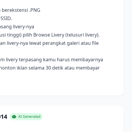
a berekstensi .PNG
USSID.
sang livery-nya
i tinggi) pilih Browse Livery (telusuri livery).
livery-nya lewat perangkat galeri atau file
ebelum livery terpasang kamu harus membayarnya
nonton iklan selama 30 detik atau membayar
014
AI Generated