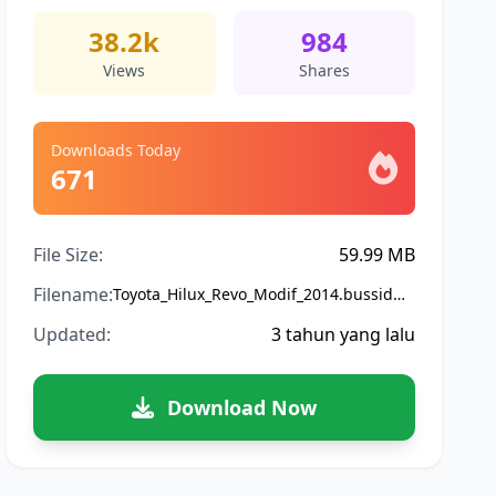
38.2k
984
Views
Shares
Downloads Today
671
File Size:
59.99 MB
Filename:
Toyota_Hilux_Revo_Modif_2014.bussidmod
Updated:
3 tahun yang lalu
Download Now