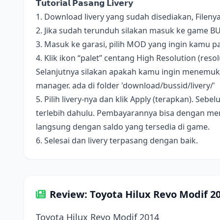
𝗧𝘂𝘁𝗼𝗿𝗶𝗮𝗹 𝗣𝗮𝘀𝗮𝗻𝗴 𝗟𝗶𝘃𝗲𝗿𝘆
1. Download livery yang sudah disediakan, Fileny
2. Jika sudah terunduh silakan masuk ke game B
3. Masuk ke garasi, pilih MOD yang ingin kamu pa
4. Klik ikon “palet” centang High Resolution (resolus
Selanjutnya silakan apakah kamu ingin menemukan 
manager. ada di folder 'download/bussid/livery/'
5. Pilih livery-nya dan klik Apply (terapkan). S
terlebih dahulu. Pembayarannya bisa dengan me
langsung dengan saldo yang tersedia di game.
6. Selesai dan livery terpasang dengan baik.
Review: Toyota Hilux Revo Modif 2
Toyota Hilux Revo Modif 2014