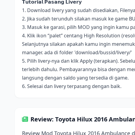
𝗧𝘂𝘁𝗼𝗿𝗶𝗮𝗹 𝗣𝗮𝘀𝗮𝗻𝗴 𝗟𝗶𝘃𝗲𝗿𝘆
1. Download livery yang sudah disediakan, Fileny
2. Jika sudah terunduh silakan masuk ke game B
3. Masuk ke garasi, pilih MOD yang ingin kamu pa
4. Klik ikon “palet” centang High Resolution (resolus
Selanjutnya silakan apakah kamu ingin menemukan 
manager. ada di folder 'download/bussid/livery/'
5. Pilih livery-nya dan klik Apply (terapkan). S
terlebih dahulu. Pembayarannya bisa dengan me
langsung dengan saldo yang tersedia di game.
6. Selesai dan livery terpasang dengan baik.
Review: Toyota Hilux 2016 Ambula
Review Mod Toyota Hilux 2016 Ambulance d