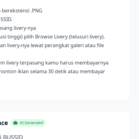
a berekstensi .PNG
USSID.
sang livery-nya
i tinggi) pilih Browse Livery (telusuri livery).
livery-nya lewat perangkat galeri atau file
ebelum livery terpasang kamu harus membayarnya
nonton iklan selama 30 detik atau membayar
nce
AI Generated
i BUSSID