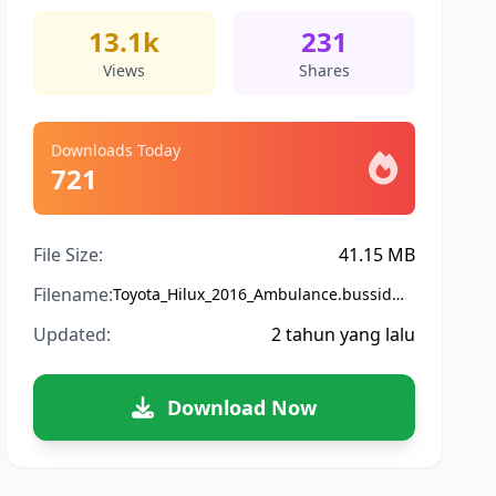
13.1k
231
Views
Shares
Downloads Today
721
File Size:
41.15 MB
Filename:
Toyota_Hilux_2016_Ambulance.bussidmod
Updated:
2 tahun yang lalu
Download Now