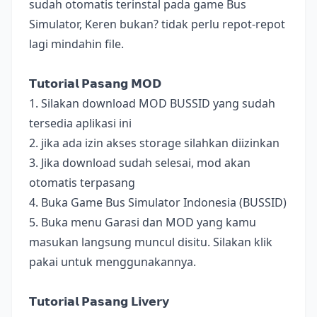
sudah otomatis terinstal pada game Bus
Simulator, Keren bukan? tidak perlu repot-repot
lagi mindahin file.
𝗧𝘂𝘁𝗼𝗿𝗶𝗮𝗹 𝗣𝗮𝘀𝗮𝗻𝗴 𝗠𝗢𝗗
1. Silakan download MOD BUSSID yang sudah
tersedia aplikasi ini
2. jika ada izin akses storage silahkan diizinkan
3. Jika download sudah selesai, mod akan
otomatis terpasang
4. Buka Game Bus Simulator Indonesia (BUSSID)
5. Buka menu Garasi dan MOD yang kamu
masukan langsung muncul disitu. Silakan klik
pakai untuk menggunakannya.
𝗧𝘂𝘁𝗼𝗿𝗶𝗮𝗹 𝗣𝗮𝘀𝗮𝗻𝗴 𝗟𝗶𝘃𝗲𝗿𝘆