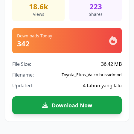
18.6k
223
Views
Shares
Downloads Today
342
File Size:
36.42 MB
Filename:
Toyota_Etios_Valco.bussidmod
Updated:
4 tahun yang lalu
Download Now