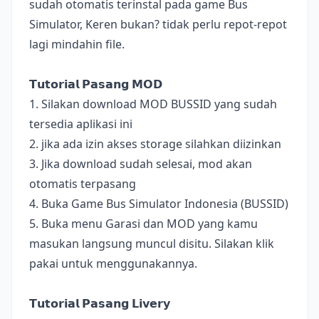
sudah otomatis terinstal pada game Bus
Simulator, Keren bukan? tidak perlu repot-repot
lagi mindahin file.
𝗧𝘂𝘁𝗼𝗿𝗶𝗮𝗹 𝗣𝗮𝘀𝗮𝗻𝗴 𝗠𝗢𝗗
1. Silakan download MOD BUSSID yang sudah
tersedia aplikasi ini
2. jika ada izin akses storage silahkan diizinkan
3. Jika download sudah selesai, mod akan
otomatis terpasang
4. Buka Game Bus Simulator Indonesia (BUSSID)
5. Buka menu Garasi dan MOD yang kamu
masukan langsung muncul disitu. Silakan klik
pakai untuk menggunakannya.
𝗧𝘂𝘁𝗼𝗿𝗶𝗮𝗹 𝗣𝗮𝘀𝗮𝗻𝗴 𝗟𝗶𝘃𝗲𝗿𝘆