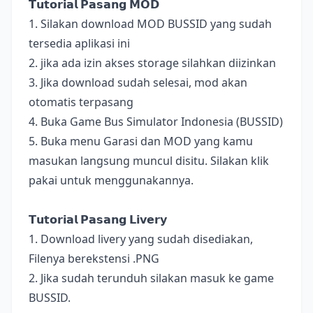
𝗧𝘂𝘁𝗼𝗿𝗶𝗮𝗹 𝗣𝗮𝘀𝗮𝗻𝗴 𝗠𝗢𝗗
1. Silakan download MOD BUSSID yang sudah
tersedia aplikasi ini
2. jika ada izin akses storage silahkan diizinkan
3. Jika download sudah selesai, mod akan
otomatis terpasang
4. Buka Game Bus Simulator Indonesia (BUSSID)
5. Buka menu Garasi dan MOD yang kamu
masukan langsung muncul disitu. Silakan klik
pakai untuk menggunakannya.
𝗧𝘂𝘁𝗼𝗿𝗶𝗮𝗹 𝗣𝗮𝘀𝗮𝗻𝗴 𝗟𝗶𝘃𝗲𝗿𝘆
1. Download livery yang sudah disediakan,
Filenya berekstensi .PNG
2. Jika sudah terunduh silakan masuk ke game
BUSSID.