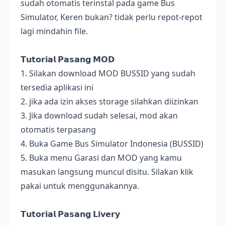
sudah otomatis terinstal pada game Bus
Simulator, Keren bukan? tidak perlu repot-repot
lagi mindahin file.
𝗧𝘂𝘁𝗼𝗿𝗶𝗮𝗹 𝗣𝗮𝘀𝗮𝗻𝗴 𝗠𝗢𝗗
1. Silakan download MOD BUSSID yang sudah
tersedia aplikasi ini
2. jika ada izin akses storage silahkan diizinkan
3. Jika download sudah selesai, mod akan
otomatis terpasang
4. Buka Game Bus Simulator Indonesia (BUSSID)
5. Buka menu Garasi dan MOD yang kamu
masukan langsung muncul disitu. Silakan klik
pakai untuk menggunakannya.
𝗧𝘂𝘁𝗼𝗿𝗶𝗮𝗹 𝗣𝗮𝘀𝗮𝗻𝗴 𝗟𝗶𝘃𝗲𝗿𝘆