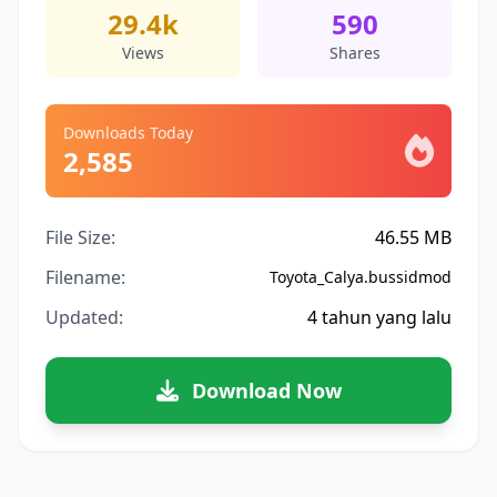
29.4k
590
Views
Shares
Downloads Today
2,585
File Size:
46.55 MB
Filename:
Toyota_Calya.bussidmod
Updated:
4 tahun yang lalu
Download Now