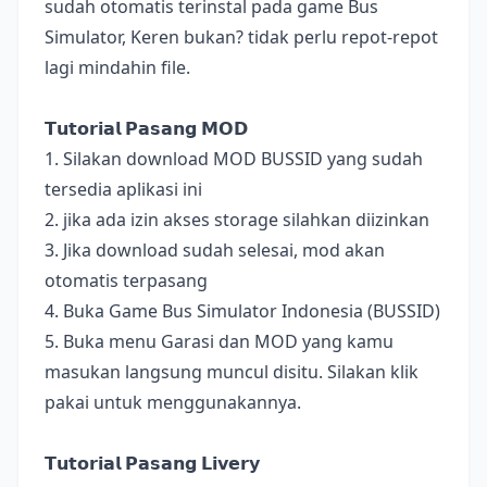
sudah otomatis terinstal pada game Bus
Simulator, Keren bukan? tidak perlu repot-repot
lagi mindahin file.
𝗧𝘂𝘁𝗼𝗿𝗶𝗮𝗹 𝗣𝗮𝘀𝗮𝗻𝗴 𝗠𝗢𝗗
1. Silakan download MOD BUSSID yang sudah
tersedia aplikasi ini
2. jika ada izin akses storage silahkan diizinkan
3. Jika download sudah selesai, mod akan
otomatis terpasang
4. Buka Game Bus Simulator Indonesia (BUSSID)
5. Buka menu Garasi dan MOD yang kamu
masukan langsung muncul disitu. Silakan klik
pakai untuk menggunakannya.
𝗧𝘂𝘁𝗼𝗿𝗶𝗮𝗹 𝗣𝗮𝘀𝗮𝗻𝗴 𝗟𝗶𝘃𝗲𝗿𝘆