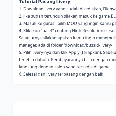
𝗧𝘂𝘁𝗼𝗿𝗶𝗮𝗹 𝗣𝗮𝘀𝗮𝗻𝗴 𝗟𝗶𝘃𝗲𝗿𝘆
1. Download livery yang sudah disediakan, Fileny
2. Jika sudah terunduh silakan masuk ke game B
3. Masuk ke garasi, pilih MOD yang ingin kamu pa
4. Klik ikon “palet” centang High Resolution (resolus
Selanjutnya silakan apakah kamu ingin menemukan 
manager. ada di folder 'download/bussid/livery/'
5. Pilih livery-nya dan klik Apply (terapkan). S
terlebih dahulu. Pembayarannya bisa dengan me
langsung dengan saldo yang tersedia di game.
6. Selesai dan livery terpasang dengan baik.