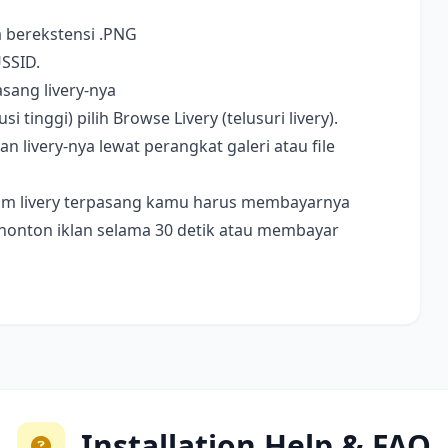
a berekstensi .PNG
USSID.
sang livery-nya
i tinggi) pilih Browse Livery (telusuri livery).
livery-nya lewat perangkat galeri atau file
ebelum livery terpasang kamu harus membayarnya
nonton iklan selama 30 detik atau membayar
Installation Help & FAQ