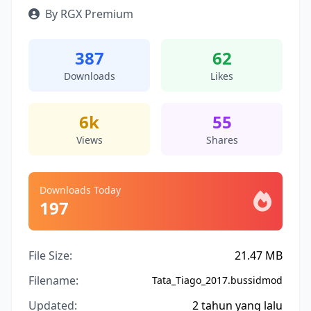
By RGX Premium
387
62
Downloads
Likes
6k
55
Views
Shares
Downloads Today
197
File Size:
21.47 MB
Filename:
Tata_Tiago_2017.bussidmod
Updated:
2 tahun yang lalu