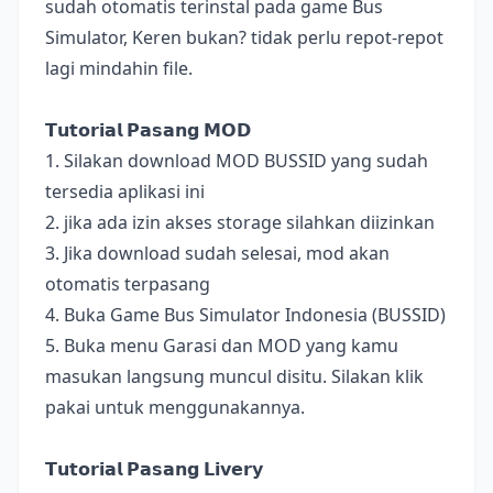
sudah otomatis terinstal pada game Bus
Simulator, Keren bukan? tidak perlu repot-repot
lagi mindahin file.
𝗧𝘂𝘁𝗼𝗿𝗶𝗮𝗹 𝗣𝗮𝘀𝗮𝗻𝗴 𝗠𝗢𝗗
1. Silakan download MOD BUSSID yang sudah
tersedia aplikasi ini
2. jika ada izin akses storage silahkan diizinkan
3. Jika download sudah selesai, mod akan
otomatis terpasang
4. Buka Game Bus Simulator Indonesia (BUSSID)
5. Buka menu Garasi dan MOD yang kamu
masukan langsung muncul disitu. Silakan klik
pakai untuk menggunakannya.
𝗧𝘂𝘁𝗼𝗿𝗶𝗮𝗹 𝗣𝗮𝘀𝗮𝗻𝗴 𝗟𝗶𝘃𝗲𝗿𝘆