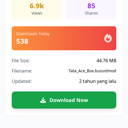
6.9k
85
Views
Shares
Downloads Today
538
File Size:
44.76 MB
Filename:
Tata_Ace_Box.bussidmod
Updated:
2 tahun yang lalu
Download Now