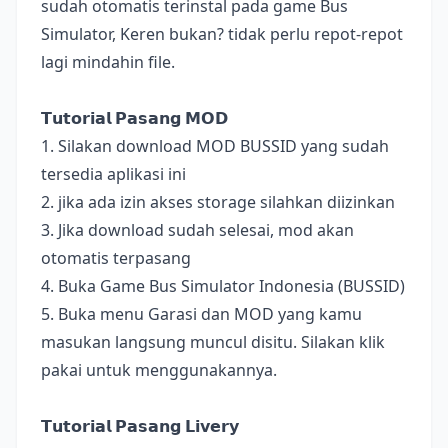
sudah otomatis terinstal pada game Bus
Simulator, Keren bukan? tidak perlu repot-repot
lagi mindahin file.
𝗧𝘂𝘁𝗼𝗿𝗶𝗮𝗹 𝗣𝗮𝘀𝗮𝗻𝗴 𝗠𝗢𝗗
1. Silakan download MOD BUSSID yang sudah
tersedia aplikasi ini
2. jika ada izin akses storage silahkan diizinkan
3. Jika download sudah selesai, mod akan
otomatis terpasang
4. Buka Game Bus Simulator Indonesia (BUSSID)
5. Buka menu Garasi dan MOD yang kamu
masukan langsung muncul disitu. Silakan klik
pakai untuk menggunakannya.
𝗧𝘂𝘁𝗼𝗿𝗶𝗮𝗹 𝗣𝗮𝘀𝗮𝗻𝗴 𝗟𝗶𝘃𝗲𝗿𝘆