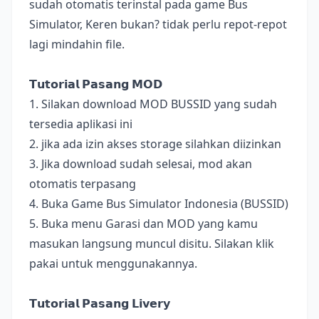
sudah otomatis terinstal pada game Bus
Simulator, Keren bukan? tidak perlu repot-repot
lagi mindahin file.
𝗧𝘂𝘁𝗼𝗿𝗶𝗮𝗹 𝗣𝗮𝘀𝗮𝗻𝗴 𝗠𝗢𝗗
1. Silakan download MOD BUSSID yang sudah
tersedia aplikasi ini
2. jika ada izin akses storage silahkan diizinkan
3. Jika download sudah selesai, mod akan
otomatis terpasang
4. Buka Game Bus Simulator Indonesia (BUSSID)
5. Buka menu Garasi dan MOD yang kamu
masukan langsung muncul disitu. Silakan klik
pakai untuk menggunakannya.
𝗧𝘂𝘁𝗼𝗿𝗶𝗮𝗹 𝗣𝗮𝘀𝗮𝗻𝗴 𝗟𝗶𝘃𝗲𝗿𝘆