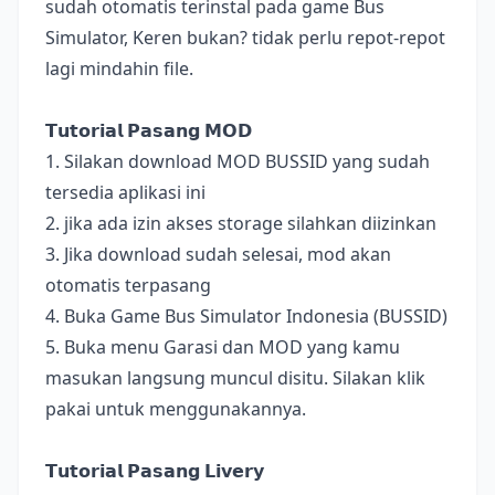
sudah otomatis terinstal pada game Bus
Simulator, Keren bukan? tidak perlu repot-repot
lagi mindahin file.
𝗧𝘂𝘁𝗼𝗿𝗶𝗮𝗹 𝗣𝗮𝘀𝗮𝗻𝗴 𝗠𝗢𝗗
1. Silakan download MOD BUSSID yang sudah
tersedia aplikasi ini
2. jika ada izin akses storage silahkan diizinkan
3. Jika download sudah selesai, mod akan
otomatis terpasang
4. Buka Game Bus Simulator Indonesia (BUSSID)
5. Buka menu Garasi dan MOD yang kamu
masukan langsung muncul disitu. Silakan klik
pakai untuk menggunakannya.
𝗧𝘂𝘁𝗼𝗿𝗶𝗮𝗹 𝗣𝗮𝘀𝗮𝗻𝗴 𝗟𝗶𝘃𝗲𝗿𝘆