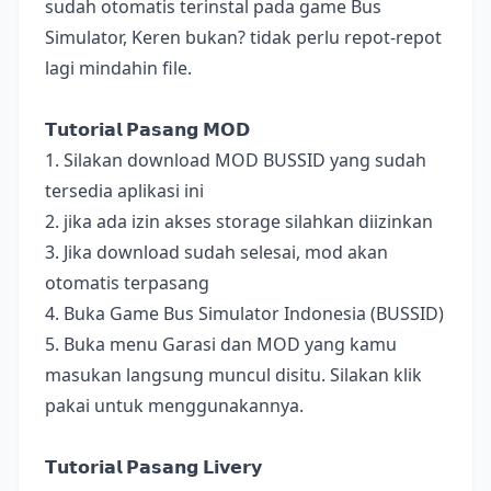
sudah otomatis terinstal pada game Bus
Simulator, Keren bukan? tidak perlu repot-repot
lagi mindahin file.
𝗧𝘂𝘁𝗼𝗿𝗶𝗮𝗹 𝗣𝗮𝘀𝗮𝗻𝗴 𝗠𝗢𝗗
1. Silakan download MOD BUSSID yang sudah
tersedia aplikasi ini
2. jika ada izin akses storage silahkan diizinkan
3. Jika download sudah selesai, mod akan
otomatis terpasang
4. Buka Game Bus Simulator Indonesia (BUSSID)
5. Buka menu Garasi dan MOD yang kamu
masukan langsung muncul disitu. Silakan klik
pakai untuk menggunakannya.
𝗧𝘂𝘁𝗼𝗿𝗶𝗮𝗹 𝗣𝗮𝘀𝗮𝗻𝗴 𝗟𝗶𝘃𝗲𝗿𝘆