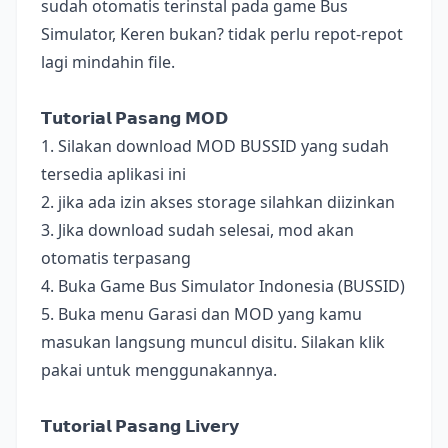
sudah otomatis terinstal pada game Bus
Simulator, Keren bukan? tidak perlu repot-repot
lagi mindahin file.
𝗧𝘂𝘁𝗼𝗿𝗶𝗮𝗹 𝗣𝗮𝘀𝗮𝗻𝗴 𝗠𝗢𝗗
1. Silakan download MOD BUSSID yang sudah
tersedia aplikasi ini
2. jika ada izin akses storage silahkan diizinkan
3. Jika download sudah selesai, mod akan
otomatis terpasang
4. Buka Game Bus Simulator Indonesia (BUSSID)
5. Buka menu Garasi dan MOD yang kamu
masukan langsung muncul disitu. Silakan klik
pakai untuk menggunakannya.
𝗧𝘂𝘁𝗼𝗿𝗶𝗮𝗹 𝗣𝗮𝘀𝗮𝗻𝗴 𝗟𝗶𝘃𝗲𝗿𝘆