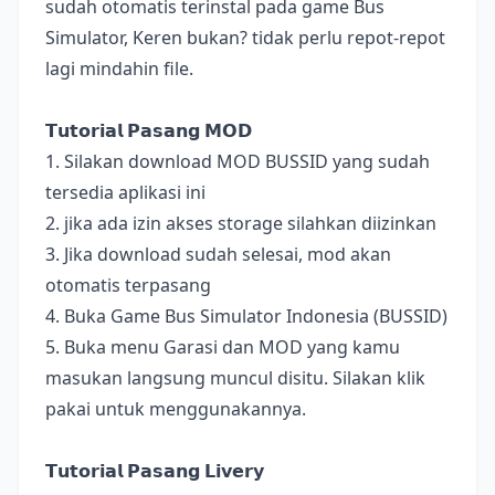
sudah otomatis terinstal pada game Bus
Simulator, Keren bukan? tidak perlu repot-repot
lagi mindahin file.
𝗧𝘂𝘁𝗼𝗿𝗶𝗮𝗹 𝗣𝗮𝘀𝗮𝗻𝗴 𝗠𝗢𝗗
1. Silakan download MOD BUSSID yang sudah
tersedia aplikasi ini
2. jika ada izin akses storage silahkan diizinkan
3. Jika download sudah selesai, mod akan
otomatis terpasang
4. Buka Game Bus Simulator Indonesia (BUSSID)
5. Buka menu Garasi dan MOD yang kamu
masukan langsung muncul disitu. Silakan klik
pakai untuk menggunakannya.
𝗧𝘂𝘁𝗼𝗿𝗶𝗮𝗹 𝗣𝗮𝘀𝗮𝗻𝗴 𝗟𝗶𝘃𝗲𝗿𝘆