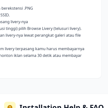
a berekstensi .PNG
USSID.
sang livery-nya
i tinggi) pilih Browse Livery (telusuri livery).
livery-nya lewat perangkat galeri atau file
ebelum livery terpasang kamu harus membayarnya
nonton iklan selama 30 detik atau membayar
Installation Help & FAQ