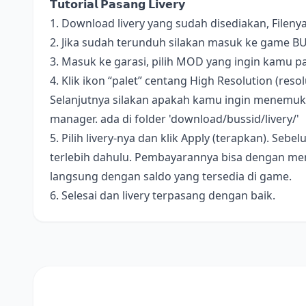
𝗧𝘂𝘁𝗼𝗿𝗶𝗮𝗹 𝗣𝗮𝘀𝗮𝗻𝗴 𝗟𝗶𝘃𝗲𝗿𝘆
1. Download livery yang sudah disediakan, Fileny
2. Jika sudah terunduh silakan masuk ke game B
3. Masuk ke garasi, pilih MOD yang ingin kamu pa
4. Klik ikon “palet” centang High Resolution (resolus
Selanjutnya silakan apakah kamu ingin menemukan 
manager. ada di folder 'download/bussid/livery/'
5. Pilih livery-nya dan klik Apply (terapkan). S
terlebih dahulu. Pembayarannya bisa dengan me
langsung dengan saldo yang tersedia di game.
6. Selesai dan livery terpasang dengan baik.