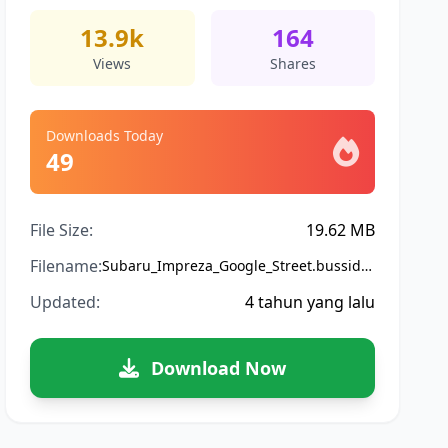
13.9k
164
Views
Shares
Downloads Today
49
File Size:
19.62 MB
Filename:
Subaru_Impreza_Google_Street.bussidmod
Updated:
4 tahun yang lalu
Download Now