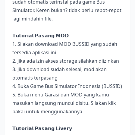
sudah otomatis terinstal pada game Bus
Simulator, Keren bukan? tidak perlu repot-repot
lagi mindahin file.
𝗧𝘂𝘁𝗼𝗿𝗶𝗮𝗹 𝗣𝗮𝘀𝗮𝗻𝗴 𝗠𝗢𝗗
1. Silakan download MOD BUSSID yang sudah
tersedia aplikasi ini
2. jika ada izin akses storage silahkan diizinkan
3. Jika download sudah selesai, mod akan
otomatis terpasang
4. Buka Game Bus Simulator Indonesia (BUSSID)
5. Buka menu Garasi dan MOD yang kamu
masukan langsung muncul disitu. Silakan klik
pakai untuk menggunakannya.
𝗧𝘂𝘁𝗼𝗿𝗶𝗮𝗹 𝗣𝗮𝘀𝗮𝗻𝗴 𝗟𝗶𝘃𝗲𝗿𝘆