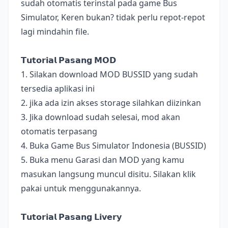
sudah otomatis terinstal pada game Bus
Simulator, Keren bukan? tidak perlu repot-repot
lagi mindahin file.
𝗧𝘂𝘁𝗼𝗿𝗶𝗮𝗹 𝗣𝗮𝘀𝗮𝗻𝗴 𝗠𝗢𝗗
1. Silakan download MOD BUSSID yang sudah
tersedia aplikasi ini
2. jika ada izin akses storage silahkan diizinkan
3. Jika download sudah selesai, mod akan
otomatis terpasang
4. Buka Game Bus Simulator Indonesia (BUSSID)
5. Buka menu Garasi dan MOD yang kamu
masukan langsung muncul disitu. Silakan klik
pakai untuk menggunakannya.
𝗧𝘂𝘁𝗼𝗿𝗶𝗮𝗹 𝗣𝗮𝘀𝗮𝗻𝗴 𝗟𝗶𝘃𝗲𝗿𝘆