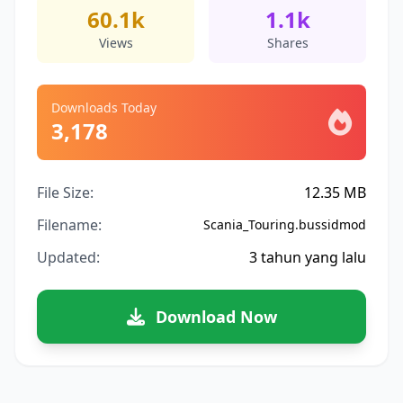
60.1k
1.1k
Views
Shares
Downloads Today
3,178
File Size:
12.35 MB
Filename:
Scania_Touring.bussidmod
Updated:
3 tahun yang lalu
Download Now