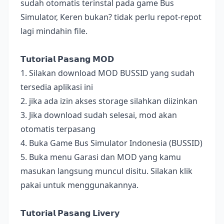
sudah otomatis terinstal pada game Bus
Simulator, Keren bukan? tidak perlu repot-repot
lagi mindahin file.
𝗧𝘂𝘁𝗼𝗿𝗶𝗮𝗹 𝗣𝗮𝘀𝗮𝗻𝗴 𝗠𝗢𝗗
1. Silakan download MOD BUSSID yang sudah
tersedia aplikasi ini
2. jika ada izin akses storage silahkan diizinkan
3. Jika download sudah selesai, mod akan
otomatis terpasang
4. Buka Game Bus Simulator Indonesia (BUSSID)
5. Buka menu Garasi dan MOD yang kamu
masukan langsung muncul disitu. Silakan klik
pakai untuk menggunakannya.
𝗧𝘂𝘁𝗼𝗿𝗶𝗮𝗹 𝗣𝗮𝘀𝗮𝗻𝗴 𝗟𝗶𝘃𝗲𝗿𝘆