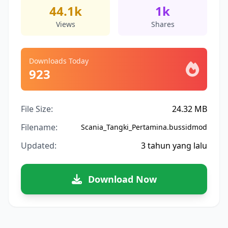
44.1k
1k
Views
Shares
Downloads Today
923
File Size:
24.32 MB
Filename:
Scania_Tangki_Pertamina.bussidmod
Updated:
3 tahun yang lalu
Download Now