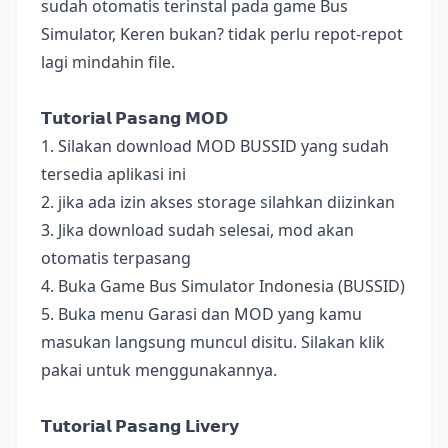
sudah otomatis terinstal pada game Bus
Simulator, Keren bukan? tidak perlu repot-repot
lagi mindahin file.
𝗧𝘂𝘁𝗼𝗿𝗶𝗮𝗹 𝗣𝗮𝘀𝗮𝗻𝗴 𝗠𝗢𝗗
1. Silakan download MOD BUSSID yang sudah
tersedia aplikasi ini
2. jika ada izin akses storage silahkan diizinkan
3. Jika download sudah selesai, mod akan
otomatis terpasang
4. Buka Game Bus Simulator Indonesia (BUSSID)
5. Buka menu Garasi dan MOD yang kamu
masukan langsung muncul disitu. Silakan klik
pakai untuk menggunakannya.
𝗧𝘂𝘁𝗼𝗿𝗶𝗮𝗹 𝗣𝗮𝘀𝗮𝗻𝗴 𝗟𝗶𝘃𝗲𝗿𝘆