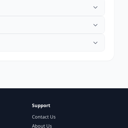
Support
Contact Us
About Us