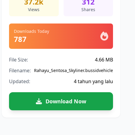
37.2k
312
Views
Shares
Downloads Today
787
File Size:
4.66 MB
Filename:
Rahayu_Sentosa_Skyliner.bussidvehicle
Updated:
4 tahun yang lalu
Download Now