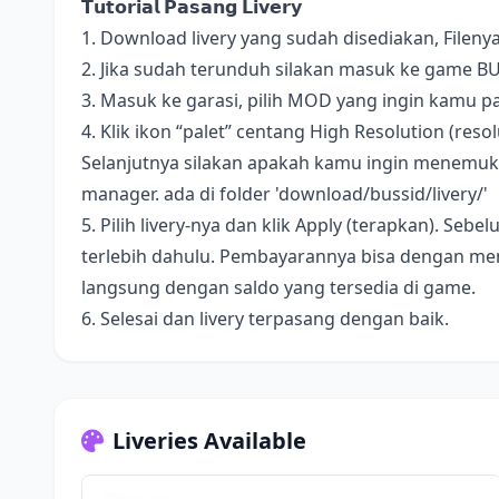
𝗧𝘂𝘁𝗼𝗿𝗶𝗮𝗹 𝗣𝗮𝘀𝗮𝗻𝗴 𝗟𝗶𝘃𝗲𝗿𝘆
1. Download livery yang sudah disediakan, Fileny
2. Jika sudah terunduh silakan masuk ke game B
3. Masuk ke garasi, pilih MOD yang ingin kamu pa
4. Klik ikon “palet” centang High Resolution (resolus
Selanjutnya silakan apakah kamu ingin menemukan 
manager. ada di folder 'download/bussid/livery/'
5. Pilih livery-nya dan klik Apply (terapkan). S
terlebih dahulu. Pembayarannya bisa dengan me
langsung dengan saldo yang tersedia di game.
6. Selesai dan livery terpasang dengan baik.
Liveries Available