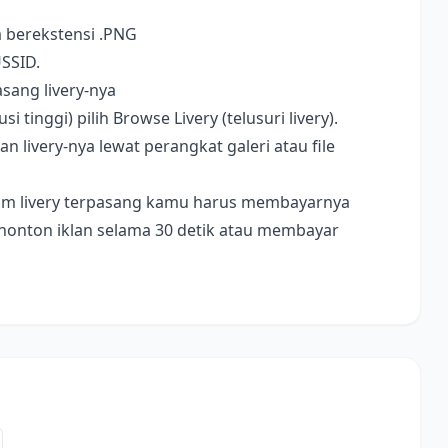
a berekstensi .PNG
USSID.
sang livery-nya
i tinggi) pilih Browse Livery (telusuri livery).
livery-nya lewat perangkat galeri atau file
ebelum livery terpasang kamu harus membayarnya
nonton iklan selama 30 detik atau membayar