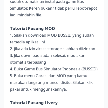
sudah otomatis terinstal pada game Bus
Simulator, Keren bukan? tidak perlu repot-repot
lagi mindahin file.
𝗧𝘂𝘁𝗼𝗿𝗶𝗮𝗹 𝗣𝗮𝘀𝗮𝗻𝗴 𝗠𝗢𝗗
1. Silakan download MOD BUSSID yang sudah
tersedia aplikasi ini
2. jika ada izin akses storage silahkan diizinkan
3. Jika download sudah selesai, mod akan
otomatis terpasang
4. Buka Game Bus Simulator Indonesia (BUSSID)
5. Buka menu Garasi dan MOD yang kamu
masukan langsung muncul disitu. Silakan klik
pakai untuk menggunakannya.
𝗧𝘂𝘁𝗼𝗿𝗶𝗮𝗹 𝗣𝗮𝘀𝗮𝗻𝗴 𝗟𝗶𝘃𝗲𝗿𝘆