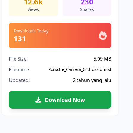
12.6k
230
Views
Shares
Downloads Today
131
File Size:
5.09 MB
Filename:
Porsche_Carrera_GT.bussidmod
Updated:
2 tahun yang lalu
Download Now