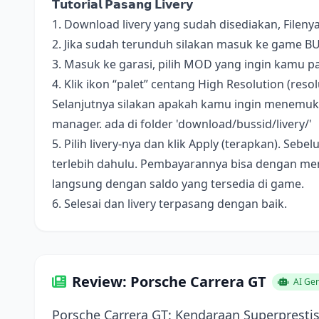
𝗧𝘂𝘁𝗼𝗿𝗶𝗮𝗹 𝗣𝗮𝘀𝗮𝗻𝗴 𝗟𝗶𝘃𝗲𝗿𝘆
1. Download livery yang sudah disediakan, Fileny
2. Jika sudah terunduh silakan masuk ke game B
3. Masuk ke garasi, pilih MOD yang ingin kamu pa
4. Klik ikon “palet” centang High Resolution (resolus
Selanjutnya silakan apakah kamu ingin menemukan 
manager. ada di folder 'download/bussid/livery/'
5. Pilih livery-nya dan klik Apply (terapkan). S
terlebih dahulu. Pembayarannya bisa dengan me
langsung dengan saldo yang tersedia di game.
6. Selesai dan livery terpasang dengan baik.
Review: Porsche Carrera GT
AI Gen
Porsche Carrera GT: Kendaraan Superpres