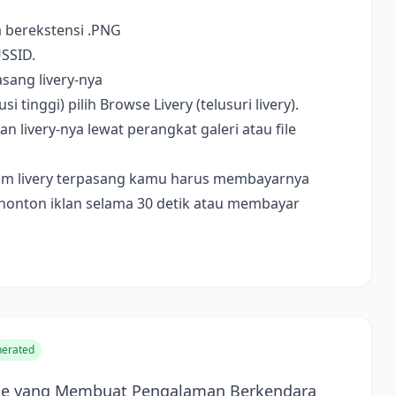
a berekstensi .PNG
USSID.
sang livery-nya
i tinggi) pilih Browse Livery (telusuri livery).
livery-nya lewat perangkat galeri atau file
ebelum livery terpasang kamu harus membayarnya
nonton iklan selama 30 detik atau membayar
erated
tise yang Membuat Pengalaman Berkendara