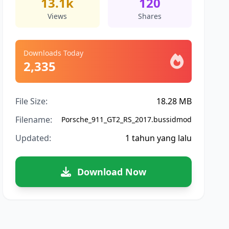
13.1k
120
Views
Shares
Downloads Today
2,335
File Size:
18.28 MB
Filename:
Porsche_911_GT2_RS_2017.bussidmod
Updated:
1 tahun yang lalu
Download Now