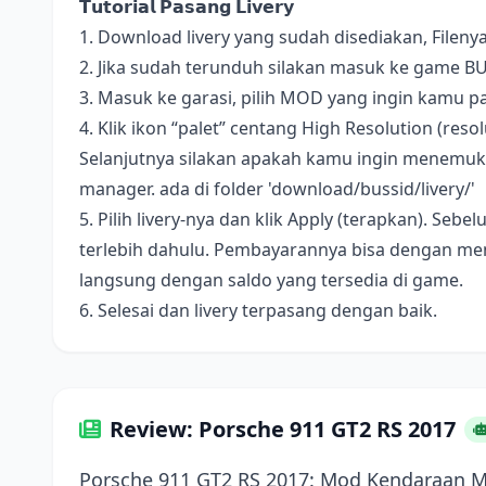
𝗧𝘂𝘁𝗼𝗿𝗶𝗮𝗹 𝗣𝗮𝘀𝗮𝗻𝗴 𝗟𝗶𝘃𝗲𝗿𝘆
1. Download livery yang sudah disediakan, Fileny
2. Jika sudah terunduh silakan masuk ke game B
3. Masuk ke garasi, pilih MOD yang ingin kamu pa
4. Klik ikon “palet” centang High Resolution (resolus
Selanjutnya silakan apakah kamu ingin menemukan 
manager. ada di folder 'download/bussid/livery/'
5. Pilih livery-nya dan klik Apply (terapkan). S
terlebih dahulu. Pembayarannya bisa dengan me
langsung dengan saldo yang tersedia di game.
6. Selesai dan livery terpasang dengan baik.
Review: Porsche 911 GT2 RS 2017
Porsche 911 GT2 RS 2017: Mod Kendaraan 